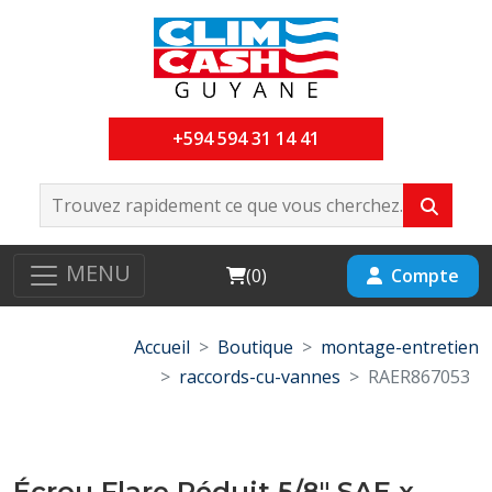
+594 594 31 14 41
MENU
Cart
Compte
(
0
)
Accueil
Boutique
montage-entretien
raccords-cu-vannes
RAER867053
Écrou Flare Réduit 5/8" SAE x