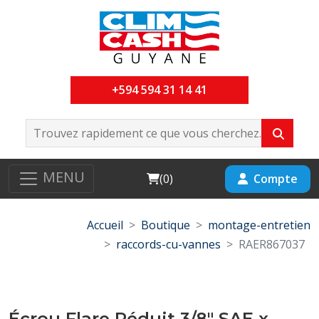
+594 594 31 14 41
MENU
Cart
Compte
(
0
)
Accueil
Boutique
montage-entretien
raccords-cu-vannes
RAER867037
Écrou Flare Réduit 3/8" SAE x