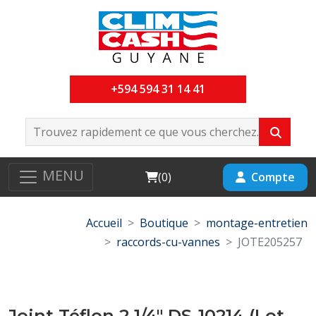
+594 594 31 14 41
MENU
Cart
Compte
(
0
)
Accueil
Boutique
montage-entretien
raccords-cu-vannes
JOTE205257
Joint Téflon 2 1/4" DS-10214 (Lot