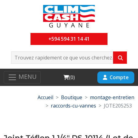
+594 594 31 14 41
MENU
Cart
Compte
(
0
)
Accueil
Boutique
montage-entretien
raccords-cu-vannes
JOTE205253
Joint Téflon 1 1/4" DS-10114 (Lot de