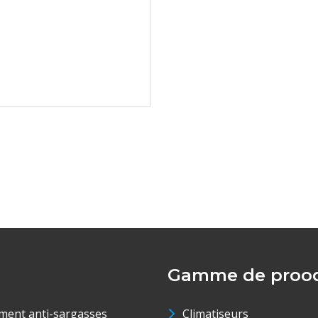
Gamme de prood
ment anti-sargasses
Climatiseurs