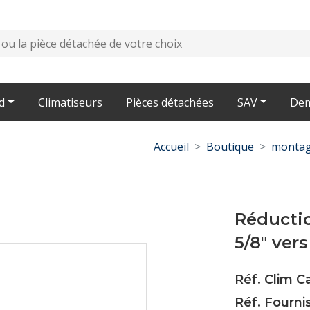
d
Climatiseurs
Pièces détachées
SAV
Dem
Accueil
Boutique
montag
Réductio
5/8" vers 
Réf. Clim C
Réf. Fourni