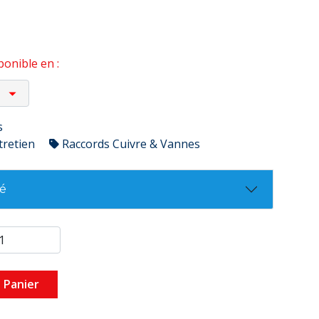
onible en :
s
tretien
Raccords Cuivre & Vannes
té
 Panier