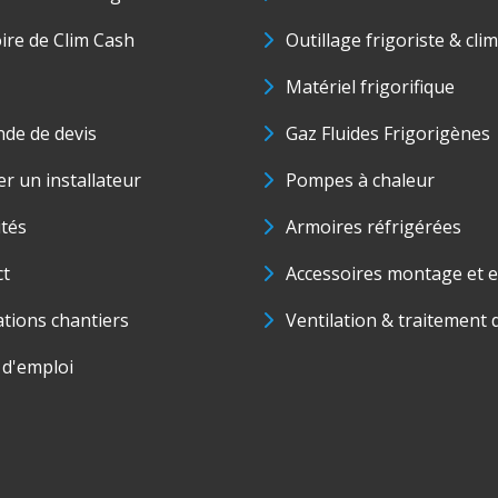
oire de Clim Cash
Outillage frigoriste & cli
Matériel frigorifique
de de devis
Gaz Fluides Frigorigènes
r un installateur
Pompes à chaleur
ités
Armoires réfrigérées
ct
Accessoires montage et e
ations chantiers
Ventilation & traitement d
 d'emploi