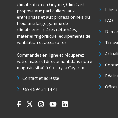
climatisation en Guyane, Clim Cash
L'hist
propose aux particuliers, aux
entreprises et aux professionnels du
FAQ
froid une large gamme de
climatiseurs, pièces détachées,
Deman
matériel frigorifique, équipements de
ventilation et accessoires.
Trouve
Actual
Commandez en ligne et récupérez
votre matériel directement dans notre
Conta
magasin situé à Collery, à Cayenne.
Réalis
Contact et adresse
Offres
+594 594 31 14 41