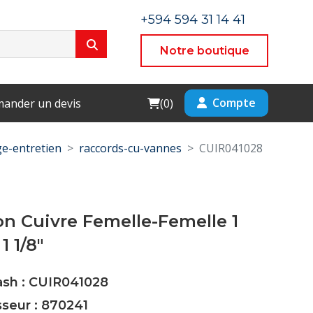
+594 594 31 14 41
Notre boutique
Cart
Compte
ander un devis
(
0
)
e-entretien
raccords-cu-vannes
CUIR041028
n Cuivre Femelle-Femelle 1
1 1/8"
ash : CUIR041028
sseur : 870241