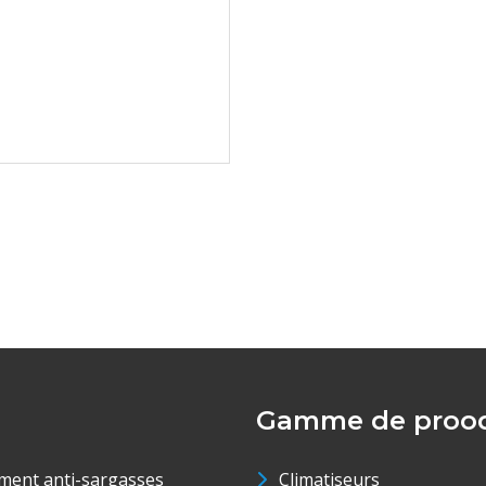
Gamme de prood
ment anti-sargasses
Climatiseurs