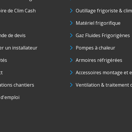
oire de Clim Cash
Outillage frigoriste & cli
Matériel frigorifique
de de devis
Gaz Fluides Frigorigènes
r un installateur
Pompes à chaleur
ités
Armoires réfrigérées
ct
Accessoires montage et e
ations chantiers
Ventilation & traitement d
 d'emploi