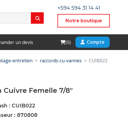
+594 594 31 14 41
Notre boutique
Cart
Compte
ander un devis
(
0
)
tage-entretien
raccords-cu-vannes
CUIB022
Cuivre Femelle 7/8"
ash : CUIB022
sseur : 870808