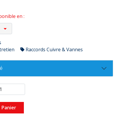
onible en :
s
tretien
Raccords Cuivre & Vannes
té
 Panier