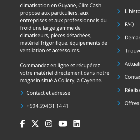
climatisation en Guyane, Clim Cash
L'hist
propose aux particuliers, aux
entreprises et aux professionnels du
FAQ
froid une large gamme de
climatiseurs, pièces détachées,
Deman
matériel frigorifique, équipements de
ventilation et accessoires.
Trouve
Actual
Commandez en ligne et récupérez
votre matériel directement dans notre
Conta
magasin situé à Collery, à Cayenne.
Réalis
Contact et adresse
Offres
+594 594 31 14 41