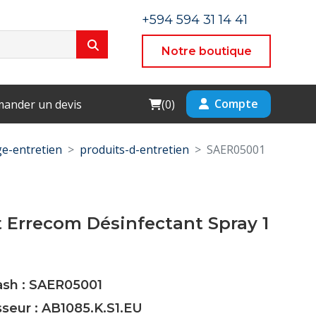
+594 594 31 14 41
Notre boutique
Cart
Compte
ander un devis
(
0
)
e-entretien
produits-d-entretien
SAER05001
 Errecom Désinfectant Spray 1
ash : SAER05001
sseur : AB1085.K.S1.EU