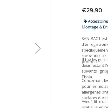
€29,90
Accessoire
Montage & En
SANIBACT est 
d'enregistremen
spécifiquement
sur toutes les
Il tue les germ
profond
désinfectant l'
suivants : grip
Ebola.
Concernant les
pour les moisis
allergènes (d'a
surfaces dure
Avec 1 litre d
prêt à l'emplo