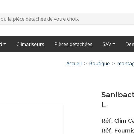
d
Climatiseurs
Pièces détachées
SAV
Dem
Accueil
Boutique
montag
Sanibact
L
Réf. Clim C
Réf. Fourni