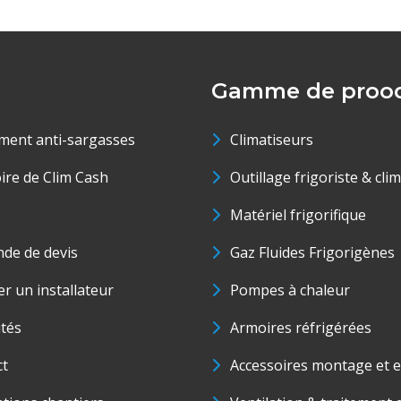
Gamme de prood
ment anti-sargasses
Climatiseurs
oire de Clim Cash
Outillage frigoriste & cli
Matériel frigorifique
de de devis
Gaz Fluides Frigorigènes
r un installateur
Pompes à chaleur
ités
Armoires réfrigérées
ct
Accessoires montage et e