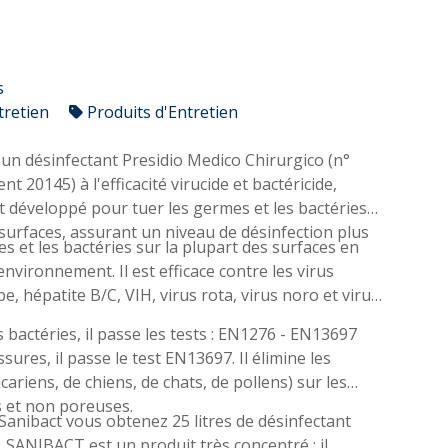
s
tretien
Produits d'Entretien
un désinfectant Presidio Medico Chirurgico (n°
t 20145) à l'efficacité virucide et bactéricide,
 développé pour tuer les germes et les bactéries
 surfaces, assurant un niveau de désinfection plus
es et les bactéries sur la plupart des surfaces en
environnement. Il est efficace contre les virus
pe, hépatite B/C, VIH, virus rota, virus noro et virus
 bactéries, il passe les tests : EN1276 - EN13697
sures, il passe le test EN13697. Il élimine les
cariens, de chiens, de chats, de pollens) sur les
s et non poreuses.
e Sanibact vous obtenez 25 litres de désinfectant
i. SANIBACT est un produit très concentré : il