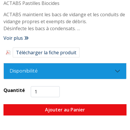
ACTABS Pastilles Biocides
ACTABS maintient les bacs de vidange et les conduits de
vidange propres et exempts de débris.
Désinfecte les bacs à condensats.
Élimine ou empêche le développement des glues,
Voir plus
algues, bouchons.
Élimine et contrôle les odeurs.
Télécharger la fiche produit
Boîte de 200.
Longue durée de vie.
Disponibilité
Quantité
Ajouter au Panier