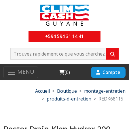
+594 594 31 14 41
MENU
Cart
Compte
(
0
)
Accueil
Boutique
montage-entretien
produits-d-entretien
REDK68115
Rector Drain-Klen Hydrex 200