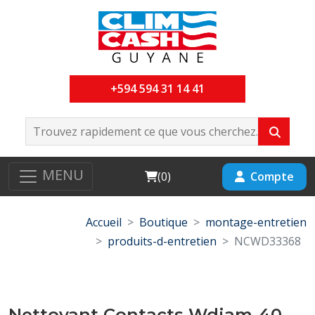
+594 594 31 14 41
MENU
Cart
Compte
(
0
)
Accueil
Boutique
montage-entretien
produits-d-entretien
NCWD33368
Nettoyant Contacts Wdiam-40