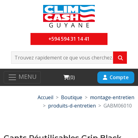
+594 594 31 14 41
MENU
Cart
Compte
(
0
)
Accueil
Boutique
montage-entretien
produits-d-entretien
GABM06010
Gants Réutilisables Grip Black