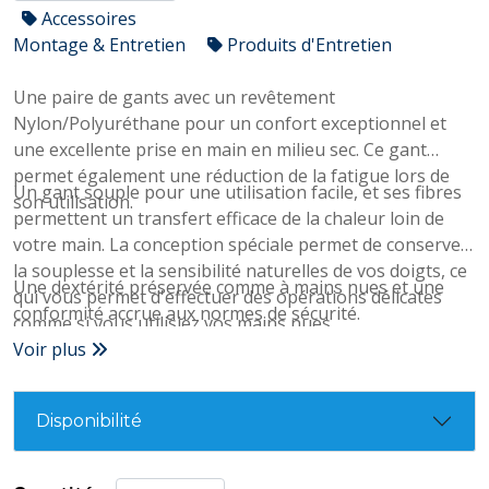
Accessoires
Montage & Entretien
Produits d'Entretien
Une paire de gants avec un revêtement
Nylon/Polyuréthane pour un confort exceptionnel et
une excellente prise en main en milieu sec. Ce gant
permet également une réduction de la fatigue lors de
Un gant souple pour une utilisation facile, et ses fibres
son utilisation.
permettent un transfert efficace de la chaleur loin de
votre main. La conception spéciale permet de conserver
la souplesse et la sensibilité naturelles de vos doigts, ce
Une dextérité préservée comme à mains nues et une
qui vous permet d'effectuer des opérations délicates
conformité accrue aux normes de sécurité.
comme si vous utilisiez vos mains nues.
Voir plus
Disponibilité