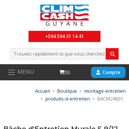
+594 594 31 14 41
MENU
Cart
Compte
(
0
)
Accueil
Boutique
montage-entretien
produits-d-entretien
BACM24001
Bâche d'Entretien Murale S 9/12