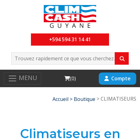
+594 594 31 14 41
MENU
Cart
Compte
(
0
)
> CLIMATISEURS
Accueil >
Boutique
Climatiseurs en