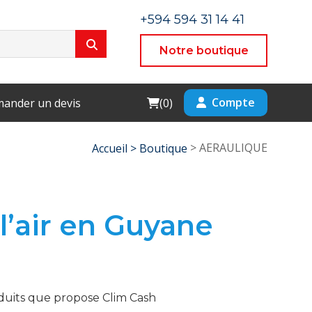
+594 594 31 14 41
Notre boutique
Cart
Compte
ander un devis
(
0
)
> AERAULIQUE
Accueil >
Boutique
 l’air en Guyane
oduits que propose Clim Cash