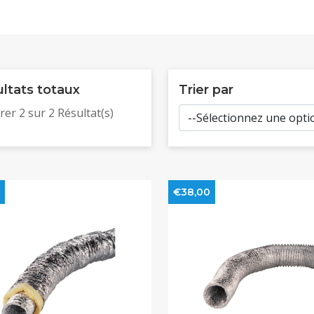
ltats totaux
Trier par
rer
2
sur
2
Résultat(s)
€38,00