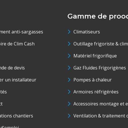
Gamme de prood
ment anti-sargasses
Climatiseurs
oire de Clim Cash
Outillage frigoriste & cli
Matériel frigorifique
de de devis
Gaz Fluides Frigorigènes
r un installateur
Pompes à chaleur
ités
Armoires réfrigérées
ct
Accessoires montage et e
ations chantiers
Ventilation & traitement d
 d'emploi