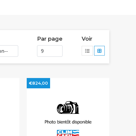
Par page
Voir
€824,00