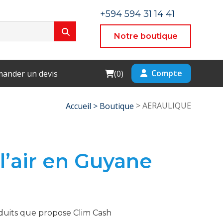
+594 594 31 14 41
Notre boutique
Cart
Compte
ander un devis
(
0
)
> AERAULIQUE
Accueil >
Boutique
 l’air en Guyane
oduits que propose Clim Cash