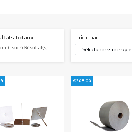
ltats totaux
Trier par
rer
6
sur
6
Résultat(s)
89
€208,00